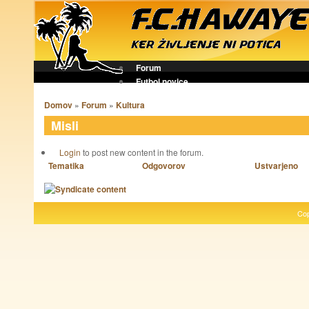
Forum
Futbol novice
Domov
»
Forum
»
Kultura
Misli
Login
to post new content in the forum.
Tematika
Odgovorov
Ustvarjeno
Cop