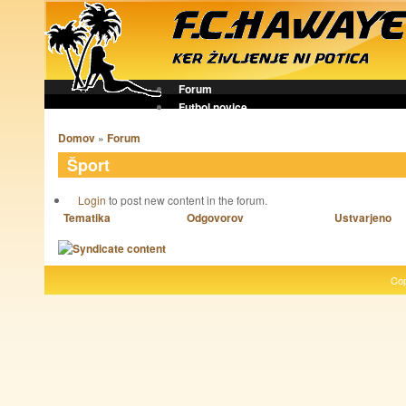
Forum
Futbol novice
Domov
»
Forum
Šport
Login
to post new content in the forum.
Tematika
Odgovorov
Ustvarjeno
Cop